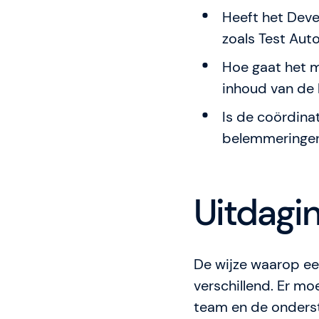
Heeft het Dev
zoals Test Aut
Hoe gaat het 
inhoud van de 
Is de coördina
belemmeringe
Uitdagi
De wijze waarop ee
verschillend. Er m
team en de onderst