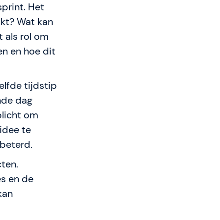
print. Het
akt? Wat kan
 als rol om
en en hoe dit
elfde tijdstip
ende dag
plicht om
idee te
rbeterd.
ten.
es en de
kan