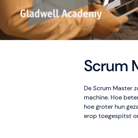
Scrum Ma
De Scrum Master zo
machine. Hoe bete
hoe groter hun geza
erop toegespitst om