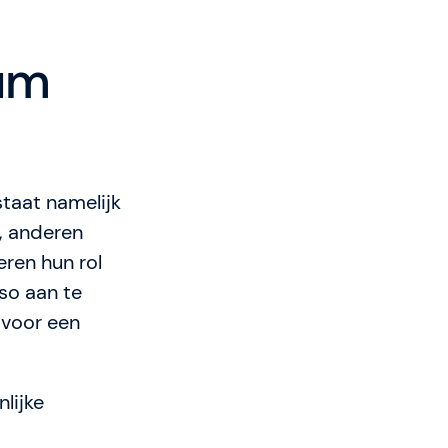
rum
taat namelijk
, anderen
ren hun rol
eso aan te
 voor een
lijke