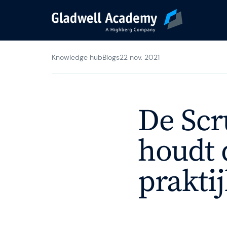
Knowledge hub
Blogs
22 nov. 2021
Trainingsaanbod
Kalender
De Scr
Coaching
houdt d
prakti
Incompany Trainin
Events & Webinar