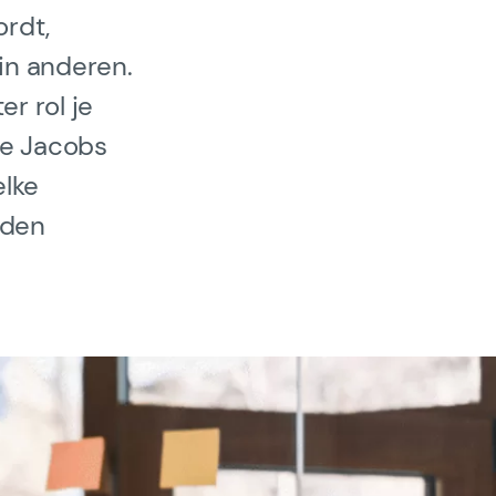
ordt,
)
in anderen.
r rol je
nne Jacobs
elke
rden