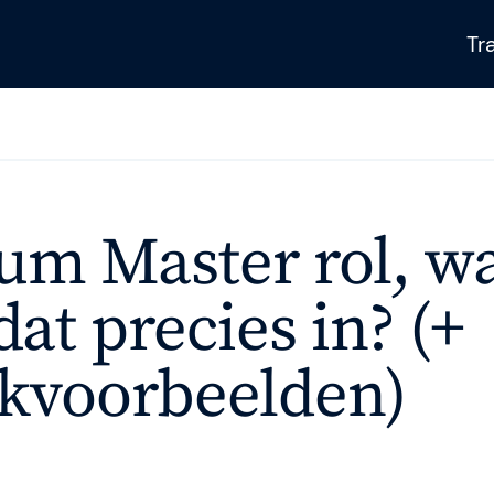
Tr
Gladwell Academ
Gladwell Academy 
um Master rol, w
professionals met p
trainingen. Met ken
at precies in? (+
steps helpen we t
gisteren.
jkvoorbeelden)
g
s