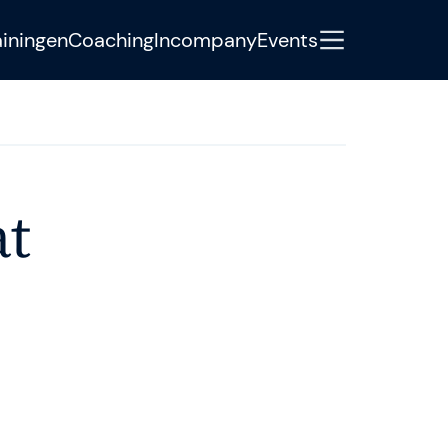
ainingen
Coaching
Incompany
Events
y
ondersteunt ambitieuze
at
raktijkgerichte Agile-, SAFe- en AI-
nis, begeleiding en concrete next
eams elke dag beter worden dan