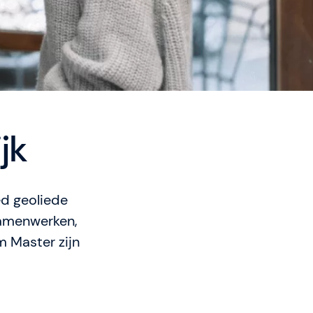
jk
ed geoliede
samenwerken,
m Master zijn