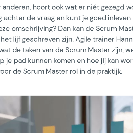
r anderen, hoort ook wat er niét gezegd w
s
Over SAFe 6.0 (nieuw
 achter de vraag en kunt je goed inleven 
 deze omschrijving? Dan kan de Scrum Maste
Contact
et lijf geschreven zijn. Agile trainer Ha
Vacatures
g wat de taken van de Scrum Master zijn, w
Valuta: EUR (€)
op je pad kunnen komen en hoe jij kan wo
or de Scrum Master rol in de praktijk.
Taal veranderen