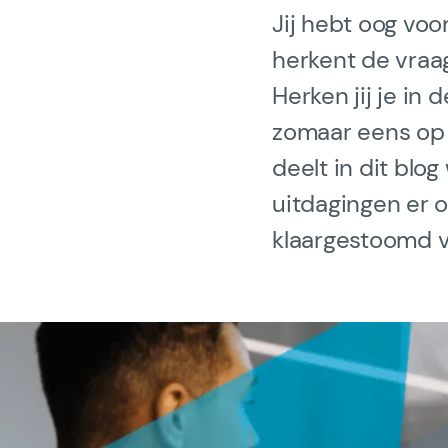
Jij hebt oog voo
Trainers & Coache
herkent de vraag
Herken jij je in
Knowledge Hub
zomaar eens op h
deelt in dit blo
Gladwell Academy
uitdagingen er 
klaargestoomd vo
Team