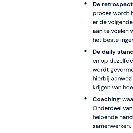
De retrospect
proces wordt 
er de volgende
aan te voelen 
het beste inge
De daily stan
en op dezelfde
wordt gevormd.
hierbij aanwez
krijgen van ho
Coaching
: wa
Onderdeel van 
helpende hand
samenwerken.