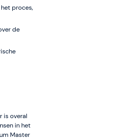
het proces,
over de
rische
 is overal
nsen in het
rum Master