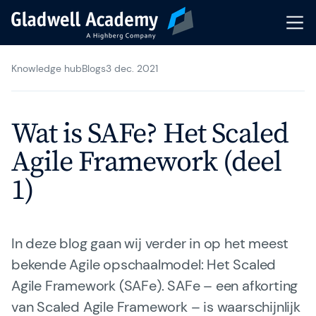
Knowledge hub
Blogs
3 dec. 2021
Trainingsaanbod
Kalender
Wat is SAFe? Het Scaled
Coaching
Agile Framework (deel
1)
Incompany Training
Events & Webinars
In deze blog gaan wij verder in op het meest
Trainers & Coaches
bekende Agile opschaalmodel: Het Scaled
Agile Framework (SAFe). SAFe – een afkorting
Knowledge Hub
van Scaled Agile Framework – is waarschijnlijk