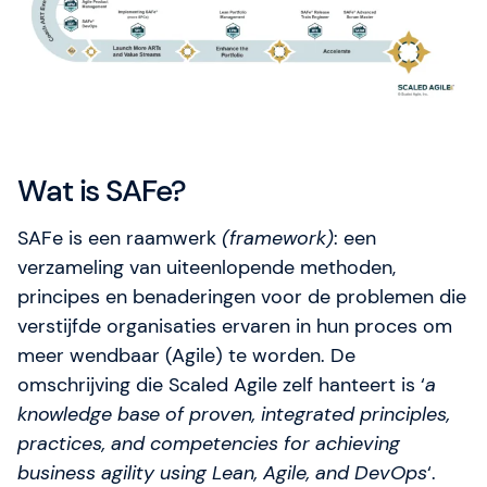
professionals met praktijkgerichte Agile-, SAFe- en
AI-trainingen. Met kennis, begeleiding en concrete
next steps helpen we teams elke dag beter worden
dan gisteren.
Wat is SAFe?
SAFe is een raamwerk
(framework)
: een
verzameling van uiteenlopende methoden,
principes en benaderingen voor de problemen die
verstijfde organisaties ervaren in hun proces om
meer wendbaar (Agile) te worden. De
omschrijving die Scaled Agile zelf hanteert is ‘
a
knowledge base of proven, integrated principles,
practices, and competencies for achieving
business agility using Lean, Agile, and DevOps
‘.