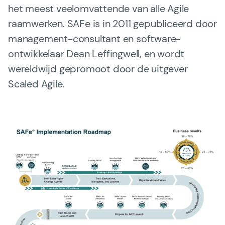
het meest veelomvattende van alle Agile
Gladwell Academy
raamwerken. SAFe is in 2011 gepubliceerd door
Team
management-consultant en software-
ontwikkelaar Dean Leffingwell, en wordt
wereldwijd gepromoot door de uitgever
Over SAFe 6.0 (nieuw)
Scaled Agile.
Contact
Vacatures
Valuta: EUR (€)
Taal veranderen
Gladwell Academy
Gladwell Academy ondersteunt ambitieuze