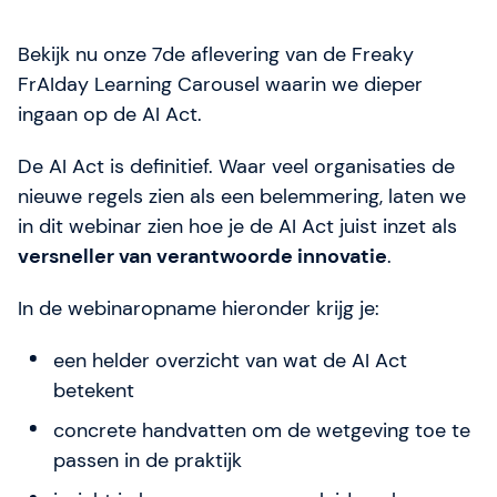
Gladwell Academy
Bekijk nu onze 7de aflevering van de Freaky
Team
FrAIday Learning Carousel waarin we dieper
ingaan op de AI Act.
De AI Act is definitief. Waar veel organisaties de
Over SAFe 6.0 (nieuw)
nieuwe regels zien als een belemmering, laten we
Contact
in dit webinar zien hoe je de AI Act juist inzet als
versneller van verantwoorde innovatie
.
Vacatures
Valuta: EUR (€)
In de webinaropname hieronder krijg je:
Taal veranderen
een helder overzicht van wat de AI Act
betekent
concrete handvatten om de wetgeving toe te
Gladwell Academy
passen in de praktijk
Gladwell Academy ondersteunt ambitieuze