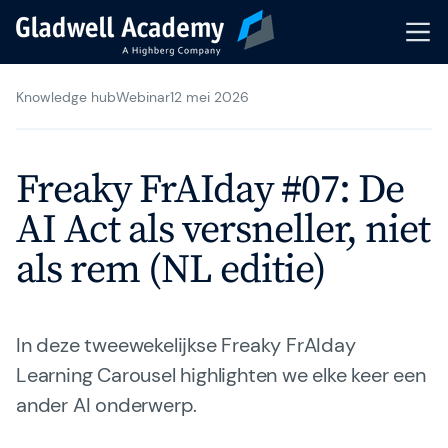
Knowledge hub
Webinar
12 mei 2026
Trainingsaanbod
Kalender
Freaky FrAIday #07: De
Coaching
AI Act als versneller, niet
als rem (NL editie)
Incompany Training
Events & Webinars
In deze tweewekelijkse Freaky FrAIday
Trainers & Coaches
Learning Carousel highlighten we elke keer een
ander AI onderwerp.
Knowledge Hub