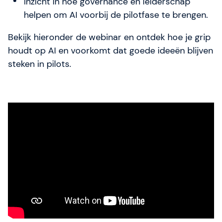
inzicht in hoe governance en leiderschap
professionals met praktijkgerichte Agile-, SAFe- en
AI-trainingen. Met kennis, begeleiding en concrete
helpen om AI voorbij de pilotfase te brengen.
next steps helpen we teams elke dag beter worden
Bekijk hieronder de webinar en ontdek hoe je grip
dan gisteren.
houdt op AI en voorkomt dat goede ideeën blijven
steken in pilots.