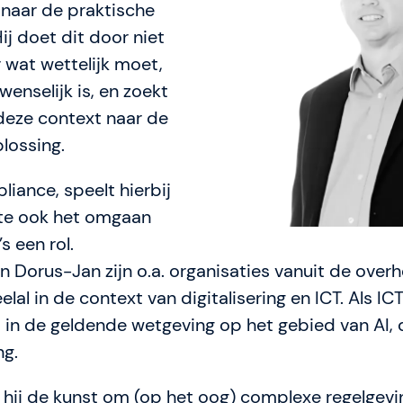
 naar de praktische
s
ij doet dit door niet
Over SAFe 6.0 (nieuw
r wat wettelijk moet,
enselijk is, en zoekt
Contact
deze context naar de
Vacatures
lossing.
Valuta: EUR (€)
iance, speelt hierbij
Taal veranderen
te ook het omgaan
s een rol.
Dorus-Jan zijn o.a. organisaties vanuit de overh
eelal in de context van digitalisering en ICT. Als IC
 in de geldende wetgeving op het gebied van AI, 
ng.
 hij de kunst om (op het oog) complexe regelgevi