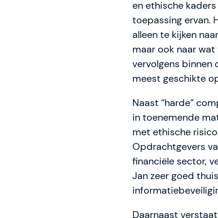
en ethische kaders
Trainers & Coache
toepassing ervan. H
alleen te kijken naa
maar ook naar wat w
Knowledge Hub
vervolgens binnen 
meest geschikte op
Gladwell Academy
Naast “harde” compl
in toenemende ma
Team
met ethische risico’
Opdrachtgevers van 
financiële sector, v
Jan zeer goed thuis
informatiebeveiligi
Daarnaast verstaat