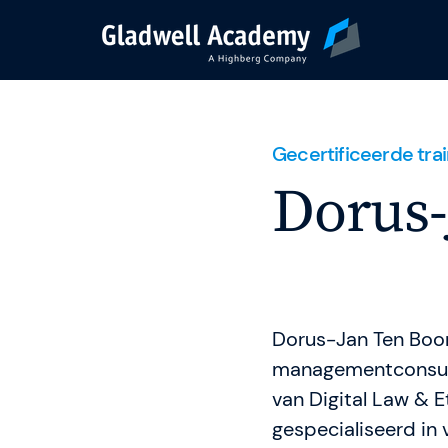
Trainingsaanbod
Gecertificeerde tra
Dorus-
Kalender
Coaching
Dorus-Jan Ten Boom
Incompany Trainin
managementconsult
van Digital Law & E
Events & Webinar
gespecialiseerd in 