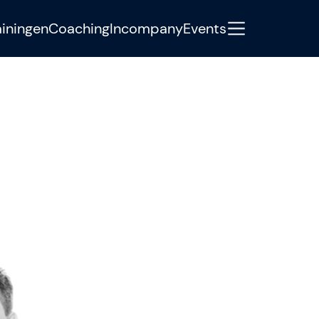
ainingen
Coaching
Incompany
Events
y
ondersteunt ambitieuze
raktijkgerichte Agile-, SAFe- en AI-
nis, begeleiding en concrete next
eams elke dag beter worden dan