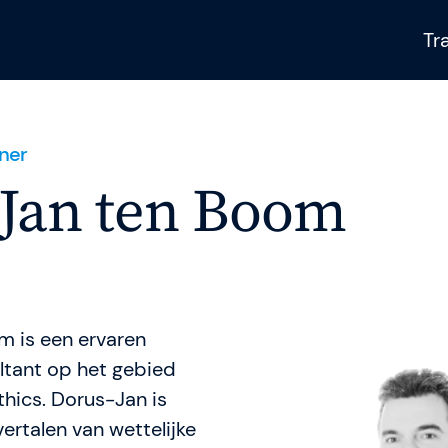
Tr
iner
Gladwell Academ
Jan ten Boom
Gladwell Academy 
professionals met p
trainingen. Met ken
steps helpen we t
gisteren.
 is een ervaren
g
ant op het gebied
thics. Dorus-Jan is
s
vertalen van wettelijke