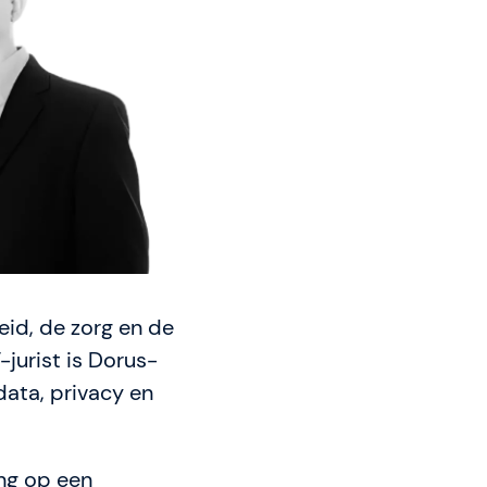
)
eid, de zorg en de
T-jurist is Dorus-
data, privacy en
ng op een