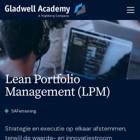
Trainingsaanbod
Kalender
Coaching
Lean Portfolio
Incompany Training
Management (LPM)
Events & Webinars
SAFe
training
Trainers & Coaches
Strategie en executie op elkaar afstemmen,
Knowledge Hub
terwijl de waarde- en innovatiestroom