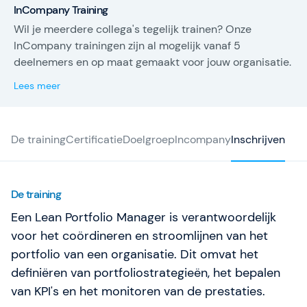
professionals met praktijkgerichte Agile-, SAFe- en
InCompany Training
AI-trainingen. Met kennis, begeleiding en concrete
Wil je meerdere collega's tegelijk trainen? Onze
next steps helpen we teams elke dag beter worden
InCompany trainingen zijn al mogelijk vanaf 5
dan gisteren.
deelnemers en op maat gemaakt voor jouw organisatie.
Lees meer
De training
Certificatie
Doelgroep
Incompany
Inschrijven
De training
Een Lean Portfolio Manager is verantwoordelijk
voor het coördineren en stroomlijnen van het
portfolio van een organisatie. Dit omvat het
definiëren van portfoliostrategieën, het bepalen
van KPI's en het monitoren van de prestaties.