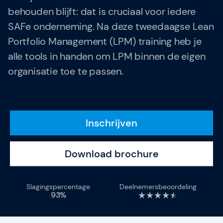
Gladwell Academy
behouden blijft: dat is cruciaal voor iedere
SAFe onderneming. Na deze tweedaagse Lean
Team
Portfolio Management (LPM) training heb je
alle tools in handen om LPM binnen de eigen
organisatie toe te passen.
Over SAFe 6.0 (nieuw)
Contact
Vacatures
Inschrijven
Valuta: EUR (€)
Download brochure
Taal veranderen
Slagingspercentage
Deelnemersbeoordeling
93%
Gladwell Academy
Gladwell Academy ondersteunt ambitieuze