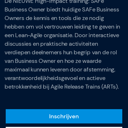
De NIEUWE High-impact training: SAFe
Gladwell Academy
Business Owner biedt huidige SAFe Business
Owners de kennis en tools die ze nodig
Team
hebben om vol vertrouwen leiding te geven in
een Lean-Agile organisatie. Door interactieve
discussies en praktische activiteiten
Over SAFe 6.0 (nieuw)
verdiepen deelnemers hun begrip van de rol
Contact
van Business Owner en hoe ze waarde
Vacatures
maximaal kunnen leveren door afstemming,
verantwoordelijkheidsgevoel en actieve
Valuta: EUR (€)
betrokkenheid bij Agile Release Trains (ARTs).
Taal veranderen
Gladwell Academy
Inschrijven
Gladwell Academy ondersteunt ambitieuze