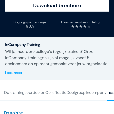
professionals met praktijkgerichte Agile-, SAFe- en
Download brochure
AI-trainingen. Met kennis, begeleiding en concrete
next steps helpen we teams elke dag beter worden
dan gisteren.
Slagingspercentage
Deelnemersbeoordeling
93%
InCompany Training
Wil je meerdere collega's tegelijk trainen? Onze
InCompany trainingen zijn al mogelijk vanaf 5
deelnemers en op maat gemaakt voor jouw organisatie.
Lees meer
De training
Leerdoelen
Certificatie
Doelgroep
Incompany
Insc
De training