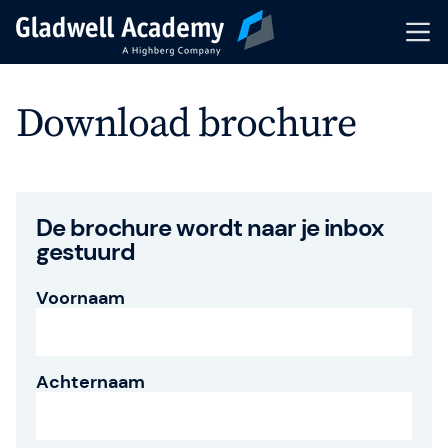
Trainingsaanbod
Download brochure
Kalender
Coaching
De brochure wordt naar je inbox
gestuurd
Incompany Training
Voornaam
Events & Webinars
Trainers & Coaches
Achternaam
Knowledge Hub