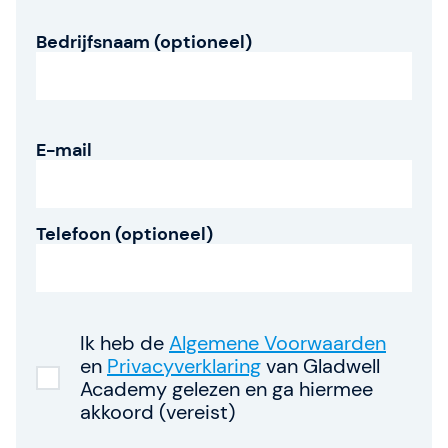
Gladwell Academy
Bedrijfsnaam (optioneel)
Team
E-mail
Over SAFe 6.0 (nieuw)
Contact
Telefoon (optioneel)
Vacatures
Valuta: EUR (€)
Taal veranderen
Ik heb de
Algemene Voorwaarden
en
Privacyverklaring
van Gladwell
Academy gelezen en ga hiermee
Gladwell Academy
akkoord (vereist)
Gladwell Academy ondersteunt ambitieuze