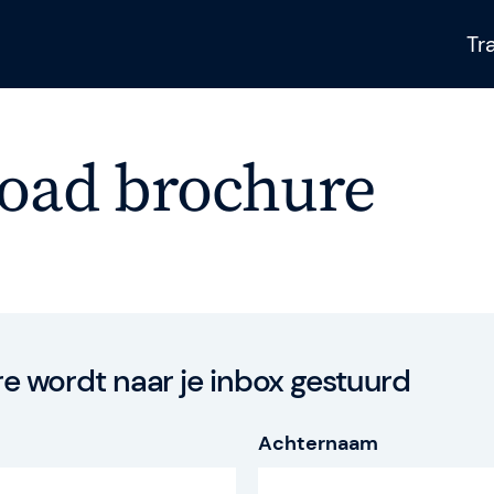
Tr
oad brochure
Gladwell Academ
Gladwell Academy 
professionals met p
trainingen. Met ken
steps helpen we t
gisteren.
g
e wordt naar je inbox gestuurd
Achternaam
s