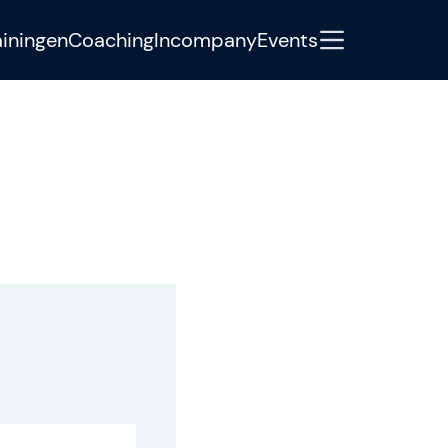
ainingen
Coaching
Incompany
Events
y
ondersteunt ambitieuze
raktijkgerichte Agile-, SAFe- en AI-
nis, begeleiding en concrete next
eams elke dag beter worden dan