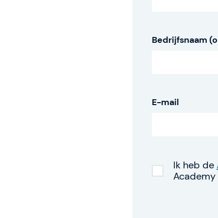
Trainers & Coache
Bedrijfsnaam (o
Knowledge Hub
Gladwell Academy
E-mail
Team
Ik heb de
Academy g