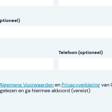
s
Over SAFe 6.0 (nieuw
ptioneel)
Contact
Vacatures
Valuta: EUR (€)
Telefoon (optioneel)
Taal veranderen
Algemene Voorwaarden
en
Privacyverklaring
van 
elezen en ga hiermee akkoord (vereist)